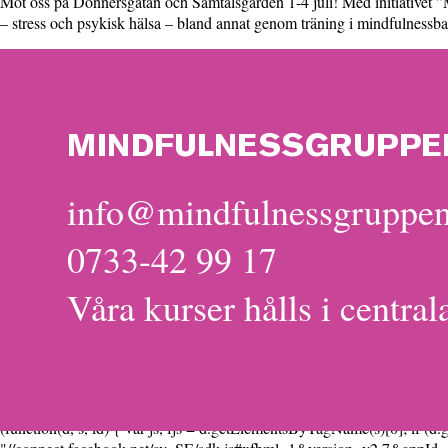
Möt oss på Donnersgatan och Samtalsgården 1-4 juli! Med initiativet ”M
– stress och psykisk hälsa – bland annat genom träning i mindfulnessbase
MINDFULNESSGRUPPE
info@mindfulnessgruppen
0733-42 99 17
Våra kurser hålls i central
(function(d, s, id) { var js, fjs = d.getElementsByTagName(s)[0]; if (d.g