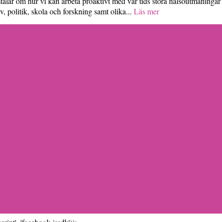
talar om hur vi kan arbeta proaktivt med vår tids stora hälsoutmaningar
, politik, skola och forskning samt olika...
Läs mer