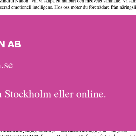
indful Nation” vill vi skapa ett hållbart och medvetet samhälle. Vi sam
rad emotionell intelligens. Hos oss möter du företrädare från näringsliv
N AB
.se
a Stockholm eller online.
etElementById(id)) return; js = d.createElement(s); js.id = id; js.src =