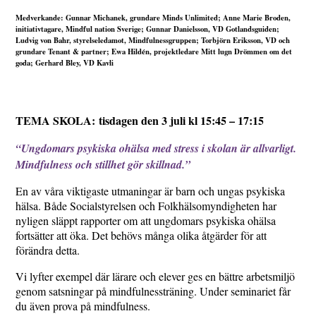
Medverkande: Gunnar Michanek, grundare Minds Unlimited; Anne Marie Broden,
initiativtagare, Mindful nation Sverige; Gunnar Danielsson, VD Gotlandsguiden;
Ludvig von Bahr, styrelseledamot, Mindfulnessgruppen; Torbjörn Eriksson, VD och
grundare Tenant & partner; Ewa Hildén, projektledare Mitt lugn Drömmen om det
goda; Gerhard Bley, VD Kavli
TEMA SKOLA: tisdagen den 3 juli kl 15:45 – 17:15
“Ungdomars psykiska ohälsa med stress i skolan är allvarligt.
Mindfulness och stillhet gör skillnad.”
En av våra viktigaste utmaningar är barn och ungas psykiska
hälsa. Både Socialstyrelsen och Folkhälsomyndigheten har
nyligen släppt rapporter om att ungdomars psykiska ohälsa
fortsätter att öka. Det behövs många olika åtgärder för att
förändra detta.
Vi lyfter exempel där lärare och elever ges en bättre arbetsmiljö
genom satsningar på mindfulnessträning. Under seminariet får
du även prova på mindfulness.