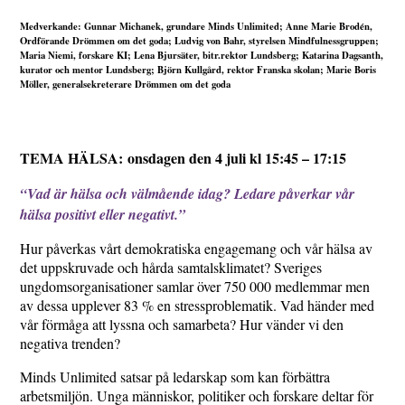
Medverkande: Gunnar Michanek, grundare Minds Unlimited; Anne Marie Brodén,
Ordförande Drömmen om det goda; Ludvig von Bahr, styrelsen Mindfulnessgruppen;
Maria Niemi, forskare KI; Lena Bjursäter, bitr.rektor Lundsberg; Katarina Dagsanth,
kurator och mentor Lundsberg; Björn Kullgård, rektor Franska skolan; Marie Boris
Möller, generalsekreterare Drömmen om det goda
TEMA HÄLSA: onsdagen den 4 juli kl 15:45 – 17:15
“Vad är hälsa och välmående idag? Ledare påverkar vår
hälsa positivt eller negativt.”
Hur påverkas vårt demokratiska engagemang och vår hälsa av
det uppskruvade och hårda samtalsklimatet? Sveriges
ungdomsorganisationer samlar över 750 000 medlemmar men
av dessa upplever 83 % en stressproblematik. Vad händer med
vår förmåga att lyssna och samarbeta? Hur vänder vi den
negativa trenden?
Minds Unlimited satsar på ledarskap som kan förbättra
arbetsmiljön. Unga människor, politiker och forskare deltar för