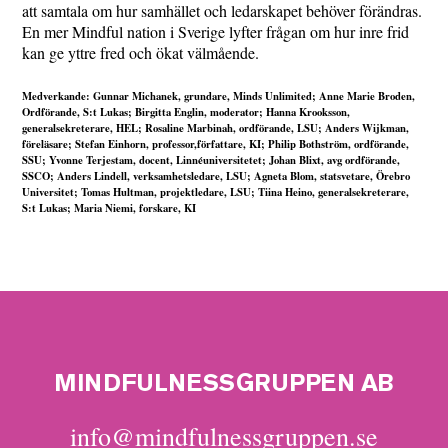
att samtala om hur samhället och ledarskapet behöver förändras.
En mer Mindful nation i Sverige lyfter frågan om hur inre frid
kan ge yttre fred och ökat välmående.
Medverkande: Gunnar Michanek, grundare, Minds Unlimited; Anne Marie Broden,
Ordförande, S:t Lukas; Birgitta Englin, moderator; Hanna Krooksson,
generalsekreterare, HEL; Rosaline Marbinah, ordförande, LSU; Anders Wijkman,
föreläsare; Stefan Einhorn, professor,författare, KI; Philip Bothström, ordförande,
SSU; Yvonne Terjestam, docent, Linnéuniversitetet; Johan Blixt, avg ordförande,
SSCO; Anders Lindell, verksamhetsledare, LSU; Agneta Blom, statsvetare, Örebro
Universitet; Tomas Hultman, projektledare, LSU; Tiina Heino, generalsekreterare,
S:t Lukas; Maria Niemi, forskare, KI
MINDFULNESSGRUPPEN AB
info@mindfulnessgruppen.se