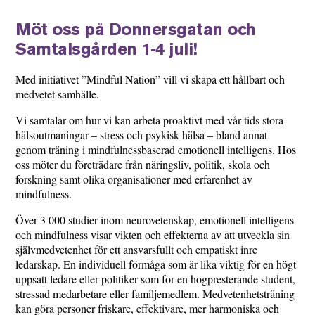
Möt oss på Donnersgatan och
Samtalsgården 1-4 juli!
Med initiativet ”Mindful Nation” vill vi skapa ett hållbart och
medvetet samhälle.
Vi samtalar om hur vi kan arbeta proaktivt med vår tids stora
hälsoutmaningar – stress och psykisk hälsa – bland annat
genom träning i mindfulnessbaserad emotionell intelligens. Hos
oss möter du företrädare från näringsliv, politik, skola och
forskning samt olika organisationer med erfarenhet av
mindfulness.
Över 3 000 studier inom neurovetenskap, emotionell intelligens
och mindfulness visar vikten och effekterna av att utveckla sin
självmedvetenhet för ett ansvarsfullt och empatiskt inre
ledarskap. En individuell förmåga som är lika viktig för en högt
uppsatt ledare eller politiker som för en högpresterande student,
stressad medarbetare eller familjemedlem. Medvetenhetsträning
kan göra personer friskare, effektivare, mer harmoniska och