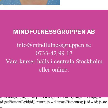
MINDFULNESSGRUPPEN AB
info@mindfulnessgruppen.se
0733-42 99 17
Våra kurser hålls i centrala Stockholm
eller online.
(function(d, s, id) { var js, fjs = d.getElementsByTagName(s)[0]; if
(d.getElementById(id)) return; js = d.createElement(s); js.id = id; js.src
=