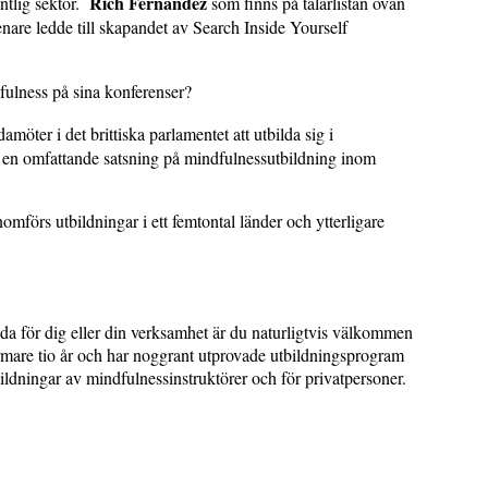
Rich Fernandez
ntlig sektor.
som finns på talarlistan ovan
are ledde till skapandet av Search Inside Yourself
fulness på sina konferenser?
möter i det brittiska parlamentet att utbilda sig i
gör en omfattande satsning på mindfulnessutbildning inom
genomförs utbildningar i ett femtontal länder och ytterligare
da för dig eller din verksamhet är du naturligtvis välkommen
rmare tio år och har noggrant utprovade utbildningsprogram
ldningar av mindfulnessinstruktörer och för privatpersoner.