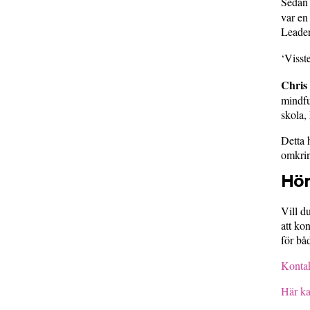
Sedan 
var en
Leader
‘Visst
Chris
mindfu
skola,
Detta h
omkrin
Hör
Vill d
att ko
för bå
Kontak
Här ka