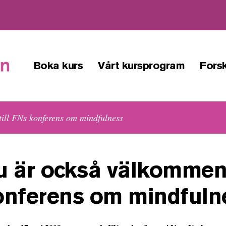
Boka kurs
Vårt kursprogram
Forsk
ill FNs konferens om mindfulness
u är också välkommen 
onferens om mindfuln