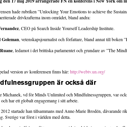
g den 17 maj 2019 arrangerade FN en konferens i New York om min
ensen hade rubriken ”Unlocking Your Emotions to achieve the Sustainab
eriterade drivkrafterna inom området, bland andra:
Fernandez
, CEO på Search Inside Yourself Leadership Institute.
l Goleman
, vetenskapsjournalist och författare, bland annat till boken 
 Ruane
, ledamot i det brittiska parlamentet och grundare av ”The Mindfu
pelad version av konferensen finns här:
http://webtv.un.org/
dfulnessgruppen är också där
 Michanek, vd för Minds Unlimited och Mindfulnessgruppen, var också 
a och har ett globalt engagemang i sitt arbete.
2012 startade han tillsammans med Anne-Marie Brodén, dåvarande riks
g. Sverige var först i världen med detta.