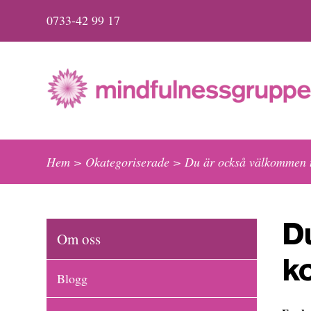
0733-42 99 17
Hem
>
Okategoriserade
>
Du är också välkommen t
D
Om oss
k
Blogg