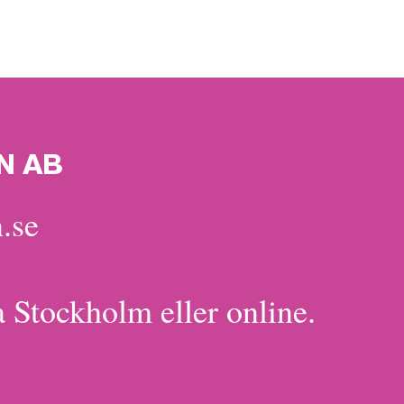
N AB
.se
a Stockholm eller online.