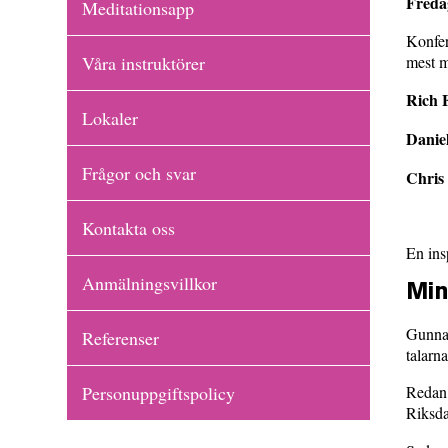
Freda
Meditationsapp
Konfer
Våra instruktörer
mest m
Rich 
Lokaler
Danie
Frågor och svar
Chris
Kontakta oss
En ins
Anmälningsvillkor
Min
Gunnar
Referenser
talarn
Personuppgiftspolicy
Redan 
Riksda