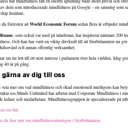
dess har mindfulness fått en enorm spridning både inom privat och offe
 av dem som introducerade mindfulness på Google – en satsning som sen
ship Institute.
World Economic Forum
e du förresten att
sedan flera år erbjuder mind
 Ruane
, som också var med på talarlistan, har inspirerat närmare 200 leda
lness. Och han har varit en viktig drivkraft till att Storbritannien nu 
 hälsovård och annan offentlig verksamhet.
ar sin tur lett till ett stort intresse i parlament över hela världen. Idag 
g 40 är på gång.
 gärna av dig till oss
u veta mer om vad mindfulness och ökad emotionell intelligens kan bety
ntakta oss.Minds Unlimited har arbetat med Corporate Mindfulness i nä
de ledare och medarbetare. Mindfulnessgruppen är specialiserade på utbi
ta oss här.
n du läsa mer om mindfulnessatsningen i Storbritannien.